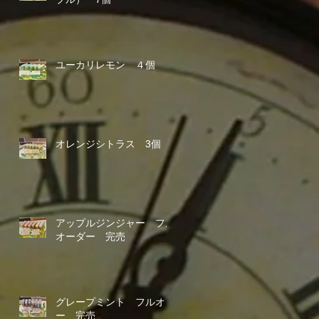
ユーカリレモン ４個
オレンジシトラス 3個
アップルジンジャー フル
オーダー 完売
グレープミント フルオダ
ー 完売