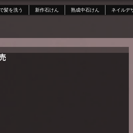
で髪を洗う
新作石けん
熟成中石けん
ネイルデ
売