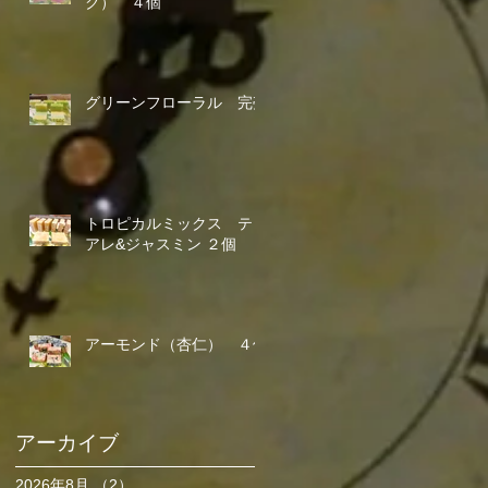
ク） ４個
グリーンフローラル 完売
トロピカルミックス ティ
アレ&ジャスミン ２個
アーモンド（杏仁） ４個
アーカイブ
2026年8月
（2）
2件の記事