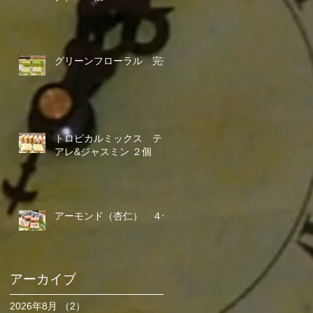
グリーンフローラル 完売
トロピカルミックス ティ
アレ&ジャスミン ２個
アーモンド（杏仁） ４個
アーカイブ
2026年8月
（2）
2件の記事