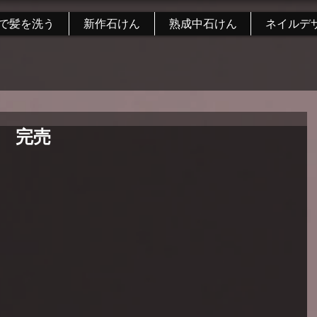
で髪を洗う
新作石けん
熟成中石けん
ネイルデ
 完売