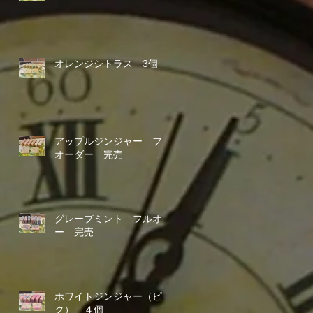
オレンジシトラス 3個
アップルジンジャー フル
オーダー 完売
グレープミント フルオダ
ー 完売
ホワイトジンジャー（ピン
ク） ４個