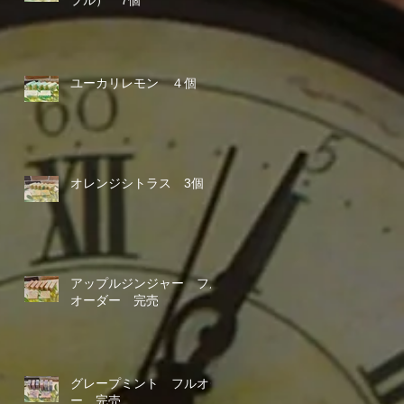
ユーカリレモン ４個
オレンジシトラス 3個
アップルジンジャー フル
オーダー 完売
グレープミント フルオダ
ー 完売