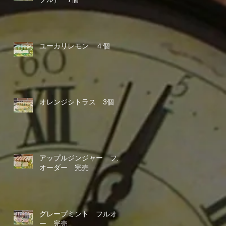
ユーカリレモン ４個
オレンジシトラス 3個
アップルジンジャー フル
オーダー 完売
グレープミント フルオダ
ー 完売