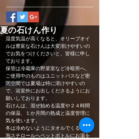
夏の石けん作り
湿度気温が高くなると、オリーブオイ
ルは豊富な石けんは大変溶けやすいの
でお気をつけくださいと、皆様に申し
ております。
保管は冷蔵庫の野菜室など冷暗所へ、
ご使用中のものはユニットバスなど密
閉空間では夏場は特に溶けやすいの
で、浴室外にお出しくださるようにお
願いしております。
石けんは、混ぜ始める温度や２４時間
の保温、１か月間の熟成と温度管理に
気を使います。
冬は冷めないようにタオルでくるみ発
泡スチロールへペットボトルにお湯を