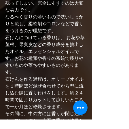
残ってしまい、完全にすすぐのは大変
な労力です。
なるべく香りの薄いもので洗いしっか
りと流し、柔軟剤やコロンなどで香り
をつけるのが理想です。
石けんにつけている香りは、 お花や草
茎根、果実皮などの香り成分を抽出し
たオイル、エッセンシャルオイルで
す。お花の種類や香りの系統で残りや
すいものや落ちやすいものがありま
す。
石けんを作る過程は、オリーブオイル
を１時間ほど混ぜ合わせてから型に流
し込む際に香り付けをします。約２４
時間で固まりカットして涼しいところ
で一か月ほど乾燥させます。
その間に、中の方には香りが閉じ込め
られていますが、表面の香りは乾燥と
ともに飛びやすくなります。