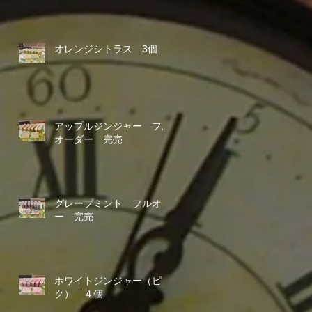
オレンジシトラス 3個
アップルジンジャー フル
オーダー 完売
グレープミント フルオダ
ー 完売
ホワイトジンジャー（ピン
ク） ４個