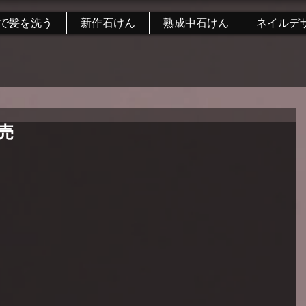
で髪を洗う
新作石けん
熟成中石けん
ネイルデ
売