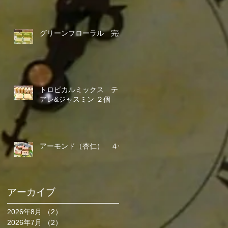
グリーンフローラル 完売
トロピカルミックス ティ
アレ&ジャスミン ２個
アーモンド（杏仁） ４個
アーカイブ
2026年8月
（2）
2件の記事
2026年7月
（2）
2件の記事