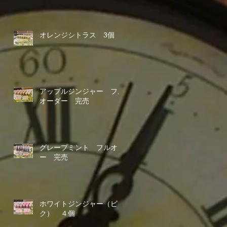
オレンジシトラス 3個
アップルジンジャー フル
オーダー 完売
グレープミント フルオダ
ー 完売
ホワイトジンジャー（ピン
ク） ４個