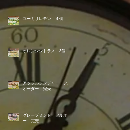
ユーカリレモン ４個
オレンジシトラス 3個
アップルジンジャー フル
オーダー 完売
グレープミント フルオダ
ー 完売