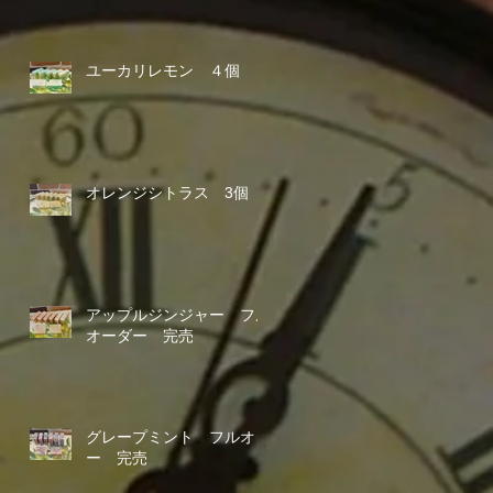
ユーカリレモン ４個
オレンジシトラス 3個
アップルジンジャー フル
オーダー 完売
グレープミント フルオダ
ー 完売