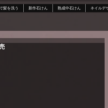
で髪を洗う
新作石けん
熟成中石けん
ネイルデ
売