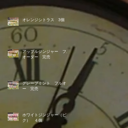
オレンジシトラス 3個
アップルジンジャー フル
オーダー 完売
グレープミント フルオダ
ー 完売
ホワイトジンジャー（ピン
ク） ４個