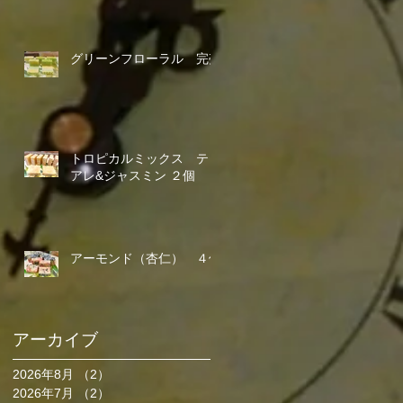
グリーンフローラル 完売
トロピカルミックス ティ
アレ&ジャスミン ２個
アーモンド（杏仁） ４個
アーカイブ
2026年8月
（2）
2件の記事
2026年7月
（2）
2件の記事