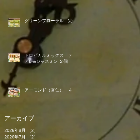
グリーンフローラル 完売
トロピカルミックス ティ
アレ&ジャスミン ２個
アーモンド（杏仁） ４個
アーカイブ
2026年8月
（2）
2件の記事
2026年7月
（2）
2件の記事