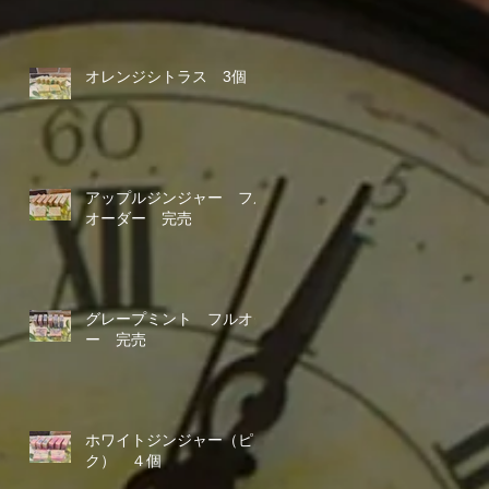
オレンジシトラス 3個
アップルジンジャー フル
オーダー 完売
グレープミント フルオダ
ー 完売
ホワイトジンジャー（ピン
ク） ４個