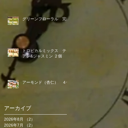
グリーンフローラル 完売
トロピカルミックス ティ
アレ&ジャスミン ２個
アーモンド（杏仁） ４個
アーカイブ
2026年8月
（2）
2件の記事
2026年7月
（2）
2件の記事