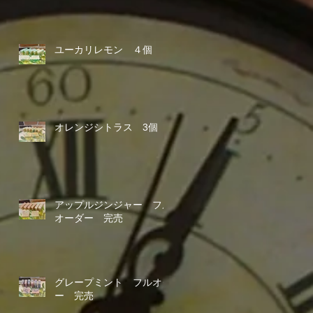
ユーカリレモン ４個
オレンジシトラス 3個
アップルジンジャー フル
オーダー 完売
グレープミント フルオダ
ー 完売