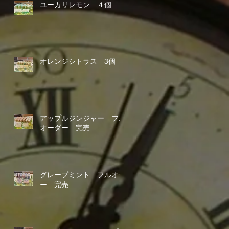
ユーカリレモン ４個
オレンジシトラス 3個
アップルジンジャー フル
オーダー 完売
グレープミント フルオダ
ー 完売