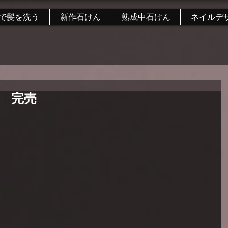
で髪を洗う
新作石けん
熟成中石けん
ネイルデ
 完売